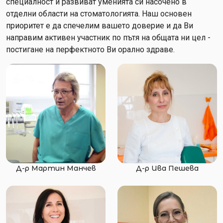
специалност и развиват уменията си насочено в
отделни области на стоматологията. Наш основен
приоритет е да спечелим вашето доверие и да Ви
направим активен участник по пътя на общата ни цел -
постигане на перфектното Ви орално здраве.
Д-р Мартин Манчев
Д-р Ива Пешева