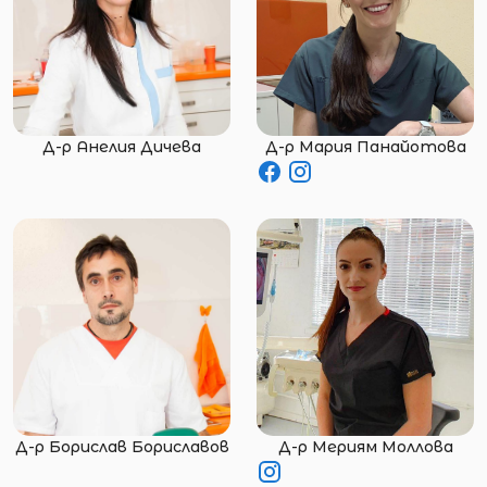
Д-р Анелия Дичева
Д-р Мария Панайотова
Д-р Борислав Бориславов
Д-р Мериям Моллова